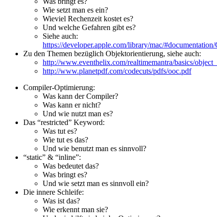
Was bringt es?
Wie setzt man es ein?
Wieviel Rechenzeit kostet es?
Und welche Gefahren gibt es?
Siehe auch:
https://developer.apple.com/library/mac/#documentat
Zu den Themen bezüglich Objektorientierung, siehe auch:
http://www.eventhelix.com/realtimemantra/basics/objec
http://www.planetpdf.com/codecuts/pdfs/ooc.pdf
Compiler-Optimierung:
Was kann der Compiler?
Was kann er nicht?
Und wie nutzt man es?
Das “restricted” Keyword:
Was tut es?
Wie tut es das?
Und wie benutzt man es sinnvoll?
“static” & “inline”:
Was bedeutet das?
Was bringt es?
Und wie setzt man es sinnvoll ein?
Die innere Schleife:
Was ist das?
Wie erkennt man sie?