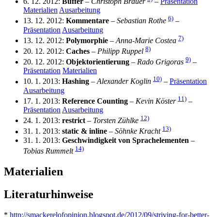
6. 12. 2012:
Buffer
–
Christoph Brauer
–
Präsentation
Materialien
Ausarbeitung
6)
13. 12. 2012:
Kommentare
–
Sebastian Rothe
–
Präsentation
Ausarbeitung
7)
13. 12. 2012:
Polymorphie
–
Anna-Marie Costea
8)
20. 12. 2012:
Caches
–
Philipp Ruppel
9)
20. 12. 2012:
Objektorientierung
–
Rado Grigoras
–
Präsentation
Materialien
10)
10. 1. 2013:
Hashing
–
Alexander Koglin
–
Präsentation
Ausarbeitung
11)
17. 1. 2013:
Reference Counting
–
Kevin Köster
–
Präsentation
Ausarbeitung
12)
24. 1. 2013:
restrict
–
Torsten Zühlke
13)
31. 1. 2013:
static & inline
–
Söhnke Kracht
31. 1. 2013:
Geschwindigkeit von Sprachelementen
–
14)
Tobias Rummelt
Materialien
Literaturhinweise
*
http://smackerelofopinion.blogspot.de/2012/09/striving-for-better-