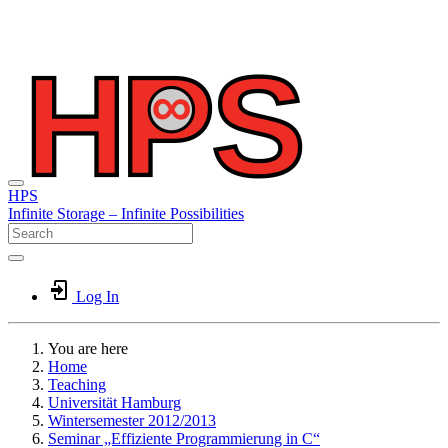
HPS
Infinite
Storage –
Infinite
Possibilities
Log In
You are here
Home
Teaching
Universität Hamburg
Wintersemester 2012/2013
Seminar „Effiziente Programmierung in C“