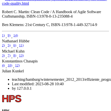
code-quality.html
Robert C. Martin: Clean Code / A Handbook of Agile Software
Craftsmanship, ISBN-13:978-0-13-235088-4
Ben Klemens: 21st Century C, ISBN-13:978-1-449-32714-9
1)
9)
14)
,
,
Nathanael Hübbe
2)
5)
6)
11)
,
,
,
Michael Kuhn
3)
7)
8)
13)
,
,
,
Konstantinos Chasapis
4)
10)
12)
,
,
Julian Kunkel
teaching/hamburg/wintersemester_2012_2013/effiziente_progr
Last modified:
2023-08-28 10:40
by
127.0.0.1
HPS