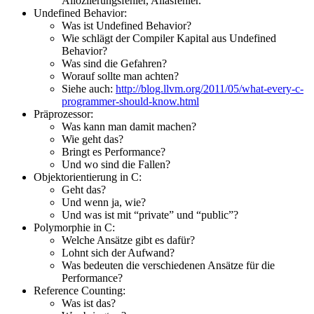
Alloziierungsfehler, Aliasfehler.
Undefined Behavior:
Was ist Undefined Behavior?
Wie schlägt der Compiler Kapital aus Undefined
Behavior?
Was sind die Gefahren?
Worauf sollte man achten?
Siehe auch:
http://blog.llvm.org/2011/05/what-every-c-
programmer-should-know.html
Präprozessor:
Was kann man damit machen?
Wie geht das?
Bringt es Performance?
Und wo sind die Fallen?
Objektorientierung in C:
Geht das?
Und wenn ja, wie?
Und was ist mit “private” und “public”?
Polymorphie in C:
Welche Ansätze gibt es dafür?
Lohnt sich der Aufwand?
Was bedeuten die verschiedenen Ansätze für die
Performance?
Reference Counting:
Was ist das?