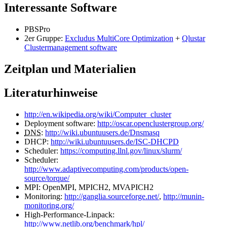
Interessante Software
PBSPro
2er Gruppe:
Excludus MultiCore Optimization
+
Qlustar
Clustermanagement software
Zeitplan und Materialien
Literaturhinweise
http://en.wikipedia.org/wiki/Computer_cluster
Deployment software:
http://oscar.openclustergroup.org/
DNS
:
http://wiki.ubuntuusers.de/Dnsmasq
DHCP:
http://wiki.ubuntuusers.de/ISC-DHCPD
Scheduler:
https://computing.llnl.gov/linux/slurm/
Scheduler:
http://www.adaptivecomputing.com/products/open-
source/torque/
MPI: OpenMPI, MPICH2, MVAPICH2
Monitoring:
http://ganglia.sourceforge.net/
,
http://munin-
monitoring.org/
High-Performance-Linpack:
http://www.netlib.org/benchmark/hpl/