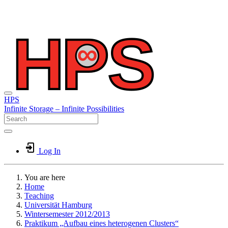
HPS
Infinite
Storage –
Infinite
Possibilities
Log In
You are here
Home
Teaching
Universität Hamburg
Wintersemester 2012/2013
Praktikum „Aufbau eines heterogenen Clusters“