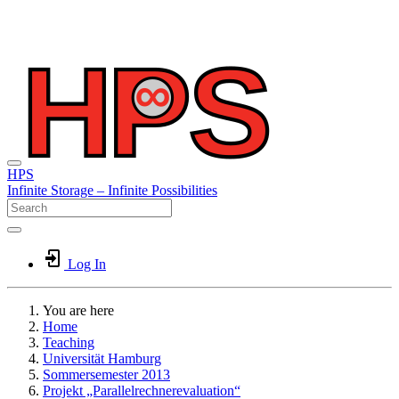
HPS
Infinite
Storage –
Infinite
Possibilities
Log In
You are here
Home
Teaching
Universität Hamburg
Sommersemester 2013
Projekt „Parallelrechnerevaluation“