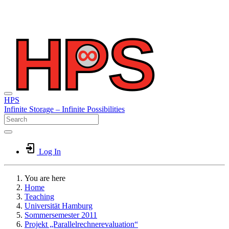
HPS
Infinite
Storage –
Infinite
Possibilities
Log In
You are here
Home
Teaching
Universität Hamburg
Sommersemester 2011
Projekt „Parallelrechnerevaluation“