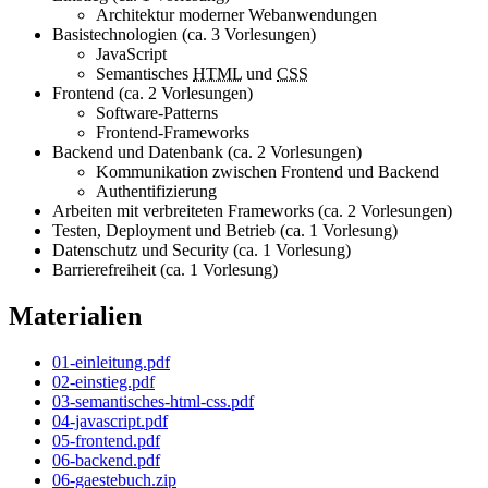
Architektur moderner Webanwendungen
Basistechnologien (ca. 3 Vorlesungen)
JavaScript
Semantisches
HTML
und
CSS
Frontend (ca. 2 Vorlesungen)
Software-Patterns
Frontend-Frameworks
Backend und Datenbank (ca. 2 Vorlesungen)
Kommunikation zwischen Frontend und Backend
Authentifizierung
Arbeiten mit verbreiteten Frameworks (ca. 2 Vorlesungen)
Testen, Deployment und Betrieb (ca. 1 Vorlesung)
Datenschutz und Security (ca. 1 Vorlesung)
Barrierefreiheit (ca. 1 Vorlesung)
Materialien
01-einleitung.pdf
02-einstieg.pdf
03-semantisches-html-css.pdf
04-javascript.pdf
05-frontend.pdf
06-backend.pdf
06-gaestebuch.zip