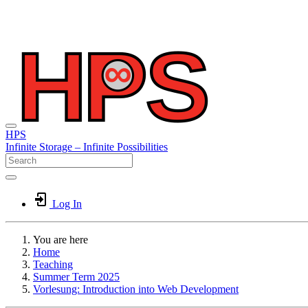
HPS
Infinite
Storage –
Infinite
Possibilities
Log In
You are here
Home
Teaching
Summer Term 2025
Vorlesung: Introduction into Web Development