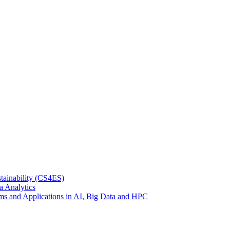
tainability (CS4ES)
a Analytics
ems and Applications in AI, Big Data and HPC