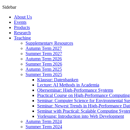
Sidebar
About Us
Events
Products
Research
Teaching
Supplementary Resources
Autumn Term 2027
Summer Term 2027
Autumn Term 2026
Summer Term 2026
Autumn Term 2025
Summer Term 2025
Klausur: Datenbanken
Lecture: AI Methods in Academia
Oberseminar: High-Performance Systems
Practical Course on High-Performance Computing
Seminar: Computer Science for Environmental Sus
Seminar: Newest Trends in High-Performance Dat
Seminar with Practical: Scalable Computing Syst
Vorlesung: Introduction into Web Development
Autumn Term 2024
Summer Term 2024