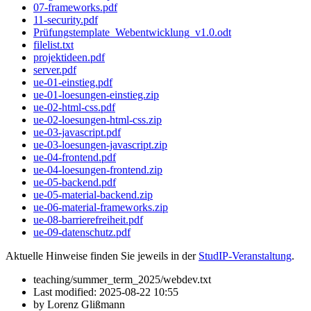
07-frameworks.pdf
11-security.pdf
Prüfungstemplate_Webentwicklung_v1.0.odt
filelist.txt
projektideen.pdf
server.pdf
ue-01-einstieg.pdf
ue-01-loesungen-einstieg.zip
ue-02-html-css.pdf
ue-02-loesungen-html-css.zip
ue-03-javascript.pdf
ue-03-loesungen-javascript.zip
ue-04-frontend.pdf
ue-04-loesungen-frontend.zip
ue-05-backend.pdf
ue-05-material-backend.zip
ue-06-material-frameworks.zip
ue-08-barrierefreiheit.pdf
ue-09-datenschutz.pdf
Aktuelle Hinweise finden Sie jeweils in der
StudIP-Veranstaltung
.
teaching/summer_term_2025/webdev.txt
Last modified:
2025-08-22 10:55
by
Lorenz Glißmann