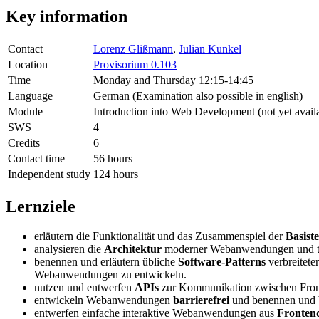
Key information
Contact
Lorenz Glißmann
,
Julian Kunkel
Location
Provisorium 0.103
Time
Monday and Thursday 12:15-14:45
Language
German (Examination also possible in english)
Module
Introduction into Web Development (not yet avail
SWS
4
Credits
6
Contact time
56 hours
Independent study
124 hours
Lernziele
erläutern die Funktionalität und das Zusammenspiel der
Basist
analysieren die
Architektur
moderner Webanwendungen und t
benennen und erläutern übliche
Software-Patterns
verbreitet
Webanwendungen zu entwickeln.
nutzen und entwerfen
APIs
zur Kommunikation zwischen Fro
entwickeln Webanwendungen
barrierefrei
und benennen und 
entwerfen einfache interaktive Webanwendungen aus
Fronten