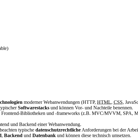
able)
echnologien
moderner Webanwendungen (HTTP,
HTML
,
CSS
, JavaSc
ypischer
Softwarestacks
und können Vor- und Nachteile benennen.
er Frontend-Bibliotheken und -frameworks (z.B. MVC/MVVM, SPA, MPA
ntend und Backend einer Webanwendung.
beachten typische
datenschutzrechtliche
Anforderungen bei der Arbei
d
,
Backend
und
Datenbank
und können diese technisch umsetzen.